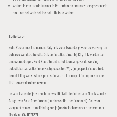
Werken in een prettig kantoor in Rotterdam en daarnaast de gelegenheid
om – als het werk het toelaat – thuis te werken.
Solliciteren
Solid Recruitment is namens CityLink verantwoordelijk voor de werving ten
behoeve van deze functie. Ook sollicitaties direct bij CityLink worden aan
ons overgedragen. Solid Recruitment is hét toonaangevende werving
selectiebureau actief in de vastgoedsector. Wij zijn gespecialiseerd in de
bemiddeling van vastgoedprofessionals met een opleiding op met name
HBO- en academisch niveau.
Je wordt vriendelijk verzocht jouw sollicitatie te richten aan Mandy van der
Burght van Solid Recruitment (burght@solid-recruitment.nl). Ook voor
vragen of een extra toelichting kun je (telefonisch) contact opnemen met
Mandy op 06-11725571.